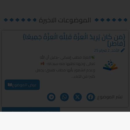
الموضوعات الاخيرة
{مَن كَانَ يُرِيدُ الْعِزَّةَ فَلِلَّهِ الْعِزَّةُ جَمِيعًا}
[فاطر]
الأحد, 2 فبراير 25
العزة مطلب إنساني -بدليل أن الله
تعالى وجهنا لطلبها منه سبحانه-
وعدم الشعور بأنها مطلب نفسي؛ يجعل
كثيرا من الآباء...
عرض الموضوع
نشر الموضوع :
المزيد من الموضوعات