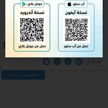
القرائية الأولى للأمهات والمربيات
بعد رحلةٍ مع كتاب «أسئلة الأطفال
الإيمانية» للدكتور عبدالله الركف، نلتقي
بكن في جلسةٍ حوارية نتدارس فيها أبرز
الأفكار، ونتبادل...
عرض الإعلان
تاريخ النشر:
الثلاثاء, 4 أغسطس 26
الإعلان : 58228
نشر الإعلان :
المزيد من الإعلانات