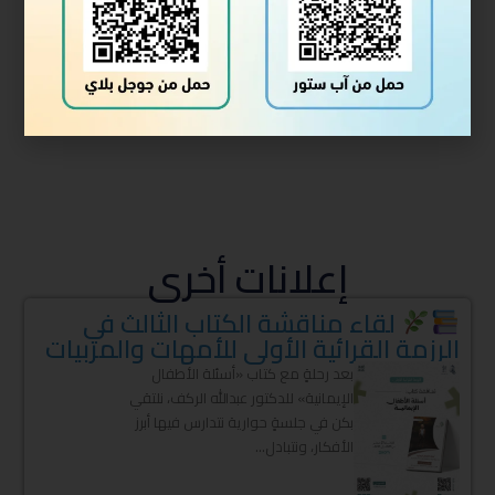
السابق
التالي
آيات الحج من النداء إلى الأداء
مراقي السلام
نشر الاعلان:
إعلانات أخرى
لقاء مناقشة الكتاب الثالث في
الرزمة القرائية الأولى للأمهات والمربيات
بعد رحلةٍ مع كتاب «أسئلة الأطفال
الإيمانية» للدكتور عبدالله الركف، نلتقي
بكن في جلسةٍ حوارية نتدارس فيها أبرز
الأفكار، ونتبادل...