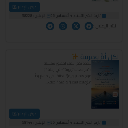
عرض الإعلان
تاريخ النشر:
الثلاثاء, 4 أغسطس 26
الإعلان : 58228
نشر الإعلان :
لكل أمٍّ ومربية
يتجدد بكم اللقاء لحضور سلسلة
«*مراجعات تربوية*» في رحلة *(
مراجعات تربوية)* انطلقنا في مسارٍ بدأ
*بـ(إعادة النظر)* وامتد *(خلف...
عرض الإعلان
تاريخ النشر:
الثلاثاء, 4 أغسطس 26
الإعلان : 58144