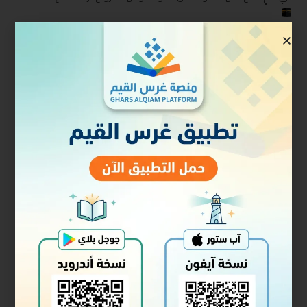
البرنامج مجاني وعن بُعد عبر الزوم
للحاجات وغير الحاجات
للنساء فقط
يتضمن البرنامج:
أمسيات حوارية
🎙 لقاءات تفاعلية
مسابقات وجوائز
من ١ إلى ٦ ذي الحجة
فترتان يوميًا:
١١–١٢ ظهرًا
٥–٦ مساءً
نسأل الله أن يجعلها أيامًا مباركة مليئة بالهداية والأثر النافع
للتسجيل في البرنامج
https://forms.gle/kpyDUouaCiB65vfw5
للتعرف على برامج الجمعية
https://t.me/deema_1445