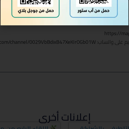
https://ma
قيم على واتساب:
p.com/channel/0029VbBdixB47XeKIrOGb01W
إعلانات أخرى
تلطيفي بالشراكة
اللقاء الرابع من 