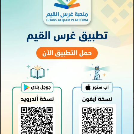
بقى أثرهــا في القلب
ل التسجيل عبر الرابط التالي :
org.sa/forms/%D8%A7%D9%84%D8%B3%D9%85%D9%80%D9