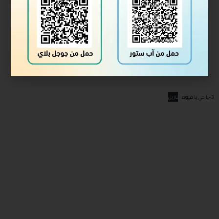
3-يا حي يا قيوم
تنزيل