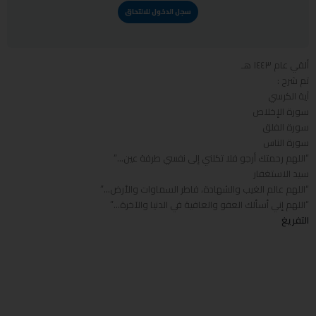
سجل الدخول للالتحاق
ألقي عام ١٤٤٣ هـ
تم شرح :
آية الكرسي
سورة الإخلاص
سورة الفلق
سورة الناس
“اللهم رحمتك أرجو فلا تكلني إلى نفسي طرفة عين…”
سيد الاستغفار
“اللهم عالم الغيب والشهادة، فاطر السماوات والأرض…”
“اللهم إني أسألك العفو والعافية في الدنيا والآخرة…”
التفريغ