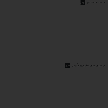
4- سيد الاستغفار
تنزيل
5_اللَّهمَّ_عالِمَ_الغَيبِ_والشَّهادةِ
تنزيل