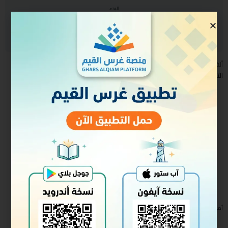
البدء
سجل الدخول للالتحاق
ألقيت في ذو الحجة ١٤٤٥هـ
التفريغ
أمسيات تربوية صفات أولي الألباب
تنزيل