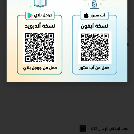
سجل الدخول للالتحاق
(٣ دروس – ألقيت في جمادى الأولى)
التفريغ
استعد لرمضان بالإيمان 1432
تنزيل