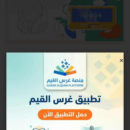
حالة الالتحاق
غير ملتحق
السعر
مجاني
البدء