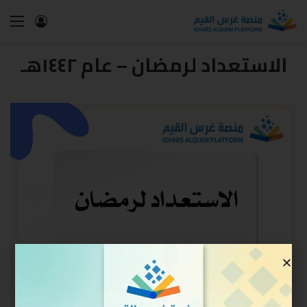
الاستعداد لرمضان – عام ١٤٤٢هـ