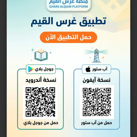
حالة الالتحاق
غير ملتحق
السعر
مجاني
البدء
سجل الدخول للالتحاق