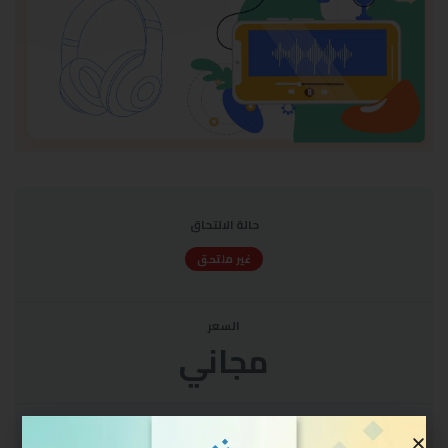
حالة الالتحاق
غير ملتحق
السعر
مجاني
البدء