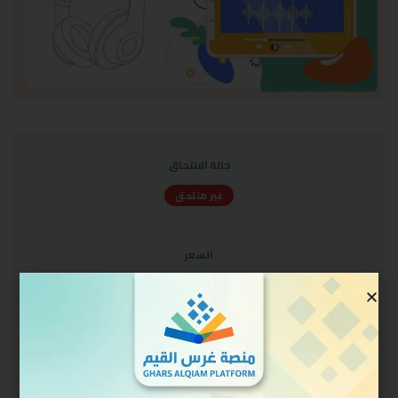
حالة الالتحاق
غير ملتحق
السعر
مجاني
البدء
سجل الدخول للالتحاق