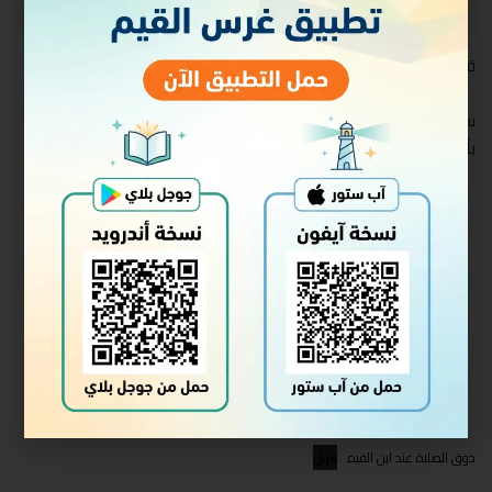
قراءة من كتاب (ذوق الصلاة) من كلام ابن القيم
ستة دروس ألقيت في شعبان عام ١٤٣٨ ه في جمعية (كفى) للتوعية
بأضرار التدخين والمخدرات
ذوق الصلاة عند ابن القيم
تنزيل