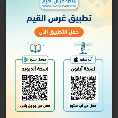
حالة الالتحاق
غير ملتحق
السعر
مجاني
البدء
سجل الدخول للالتحاق