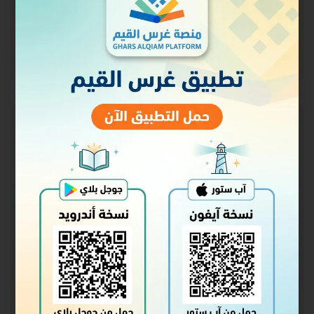
حالة الالتحاق
غير ملتحق
السعر
مجاني
البدء
سجل الدخول للالتحاق