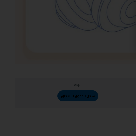
البدء
سجل الدخول للالتحاق