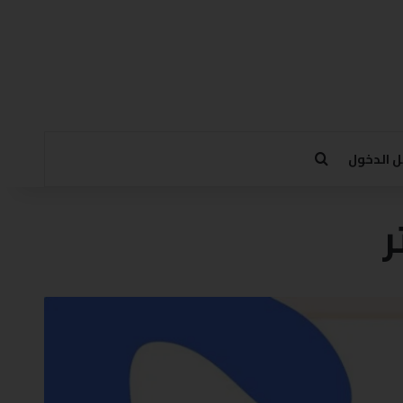
 الدخول
ر