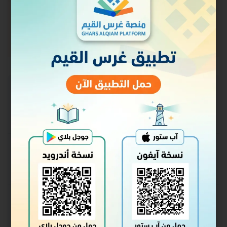
حالة الالتحاق
غير ملتحق
السعر
مجاني
البدء
سجل الدخول للالتحاق