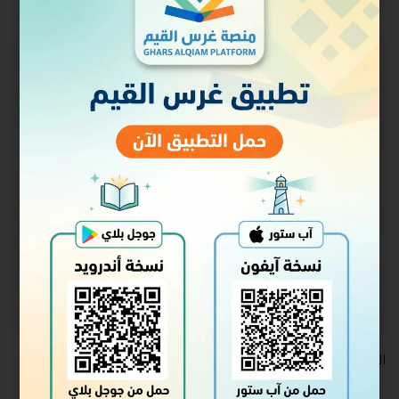
حالة الالتحاق
غير ملتحق
السعر
مجاني
البدء
سجل الدخول للالتحاق
الكويت ربيع ثاني 1446 من الهجرة النبوية