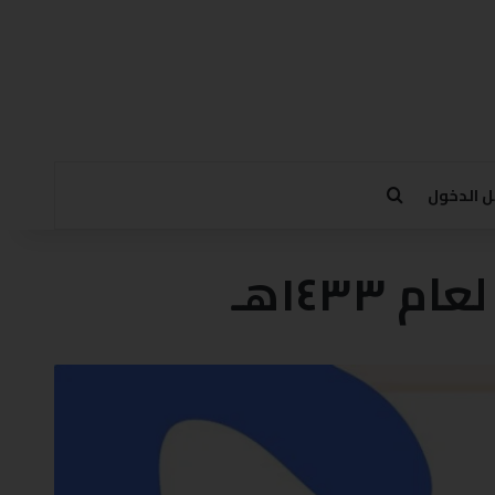
 الدخول
١٤٣٣هـ