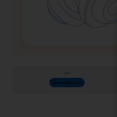
البدء
سجل الدخول للالتحاق