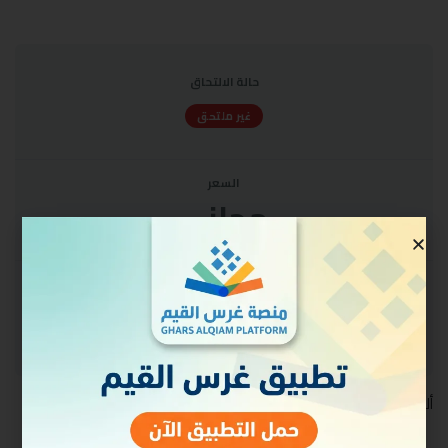
حالة الالتحاق
غير ملتحق
السعر
مجاني
البدء
سجل الدخول للالتحاق
ألقي عام ١٤٣١ه