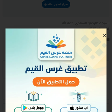
سجل الدخول للالتحاق
للشيخ عبدالرحمن السعدي رحمه الله
ألقي عام ١٤٣٤ه
لتحميل الكتاب
https://t.me/c/1269314107/190955
محتوى الدورة
الدرس الأول
الدرس الثاني
الدرس الثالث