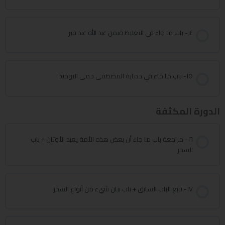
١٤- باب ما جاء في التغليظ فيمن عبد الله عند قبر
١٥- باب ما جاء في حماية المصطفى حمى التوحيد
الدورة المكثفة
١٦- مراجعة باب ما جاء أن بعض هذه الأمة يعبد الأوثان + باب
السحر
١٧- تابع الباب السابق + باب بيان شيء من أنواع السحر