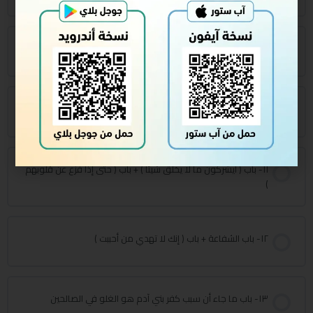
٩- إجابة أسئلة الطالبات + تابع الباب السابق + باب الاستغاثة
١٠- تابع باب الاستغاثة
١١- باب ( أيشركون ما لا يخلق شيئا ) + باب ( حتى إذا فُزع عن قلوبهم
)
١٢- باب الشفاعة + باب ( إنك لا تهدي من أحببت )
١٣- باب ما جاء أن سبب كفر بني آدم هو الغلو في الصالحين