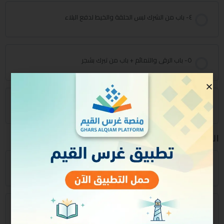
٤- باب من الشرك لبس الحلقة والخيط لدفع البلاء
٥- باب الرقى والتمائم + باب من تبرك بشجر
٦- باب من تبرك بشجر أو حجر
الفصل الدراسي الثاني
٧- مراجعة + باب ما جاء في الذبح لغير الله
٨- تابع الباب السابق + باب لا يذبح لله بمكان يذبح فيه لغير الله +باب
النذر + باب الاستعاذة