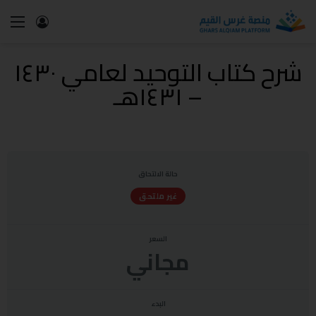
شرح كتاب التوحيد لعامي ١٤٣٠
– ١٤٣١هـ
حالة الالتحاق
غير ملتحق
السعر
مجاني
البدء