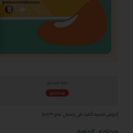
حالة الالتحاق
غير ملتحق
(دروس قصيرة ألقيت في رمضان عام ١٤٣١ه)
محتوى الدورة