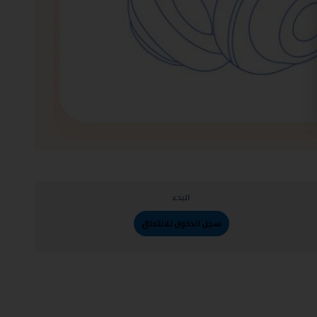
البدء
سجل الدخول للالتحاق