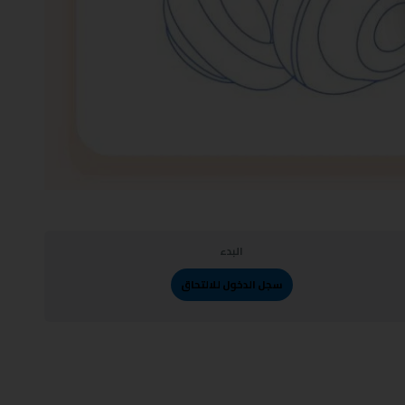
البدء
سجل الدخول للالتحاق