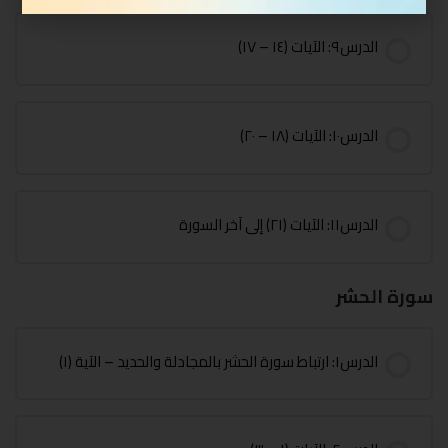
الدرس٩: الآيات (١٤ – ١٧)
الدرس١٠: الآيات (١٨ – ٢٠)
الدرس١١: الآيات (٢١) إلى آخر السورة
سورة الحشر
الدرس١: ارتباط سورة الحشر بالمجادلة والحديد – الآية (١)