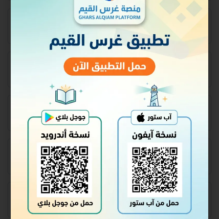
الدرس٤: الآيات (٧ – ٨)
الدرس٥: الآية (٨)
الدرس٦: الآيات (٩ – ١٠)
الدرس٧: الآية (١١)
الدرس٨: الآيات (١٢ – ١٣)