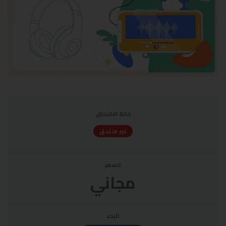
حالة الالتحاق
غير ملتحق
السعر
مجاني
البدء