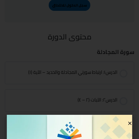
سجل الدخول للالتحاق
محتوى الدورة
سورة المجادلة
الدرس١: ارتباط سورتي المجادلة والحديد – الآية (١)
الدرس٢: الآيات (٢ – ٤)
الدرس٣: الآيات (٤ – ٦)