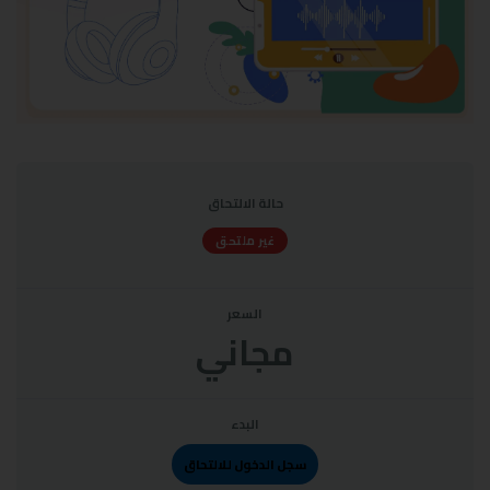
حالة الالتحاق
غير ملتحق
السعر
مجاني
البدء
سجل الدخول للالتحاق