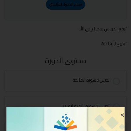
سجل الدخول للالتحاق
ترفع الدروس يوميا بإذن الله
تفريغ اللقاءات
محتوى الدورة
الدرس١: سورة الفاتحة
الدرس٢: سورة البقرة آية ١٤٢