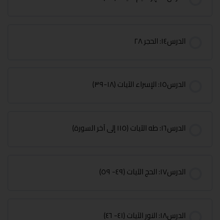
الدرس١٤: الحجر ٢٨
الدرس١٥: الإسراء الآيات (١٨-٣٩)
الدرس١٦: طه الآيات (١١٥ إلى آخر السورة)
الدرس١٧: الحج الآيات (٤٩- ٥٩)
الدرس١٨: النور الآيات (٤١- ٤٦)