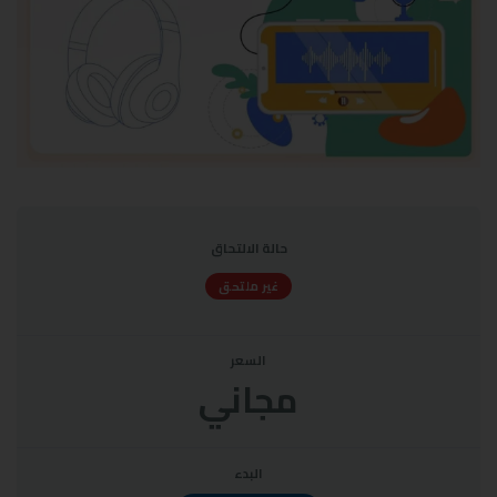
حالة الالتحاق
غير ملتحق
السعر
مجاني
البدء