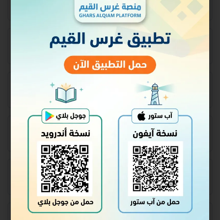
الدرس٣: آل عمران الآيات ( ٣٣- ٥١)
الدرس٤: آل عمران الآيات(٩٨-١٠٣)
الدرس٥: النساء الآيات ( ٦٦- ٧٠)
الدرس٦: النساء الآيات ( ١٧٤- ١٧٥)
الدرس٧: الأنعام الآيات ( ٧٤- ٩٠)
الدرس٨: الأنعام الآيات (١٢٢-١٢٧)