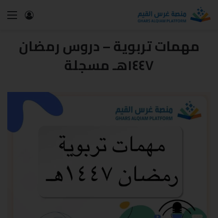
مهمات تربوية – دروس رمضان
١٤٤٧هـ مسجلة