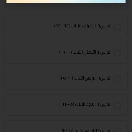
الدرس٩: الأعراف الآيات ( ٩٤- ٩٩)
الدرس١٠: الأنفال الآيات (٢٠-٢٩)
الدرس١١: يونس الآيات (٢١-٢٥)
الدرس١٢: هود الآيات (٥٠-٦٠)
الدرس١٣: إبراهيم الآيات (١-٤)