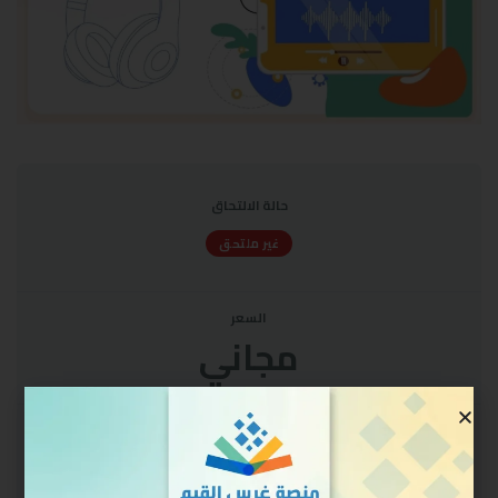
حالة الالتحاق
غير ملتحق
السعر
مجاني
البدء
سجل الدخول للالتحاق