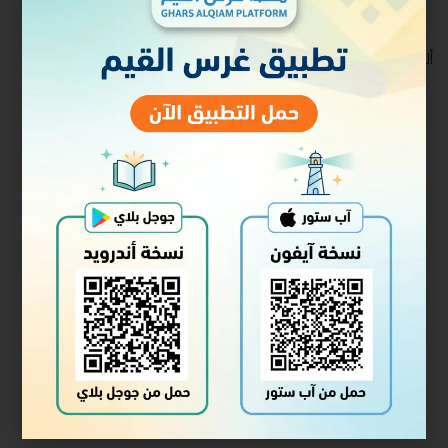
ألقي في الكويت في ٣٠ رجب ١٤٣٩ه