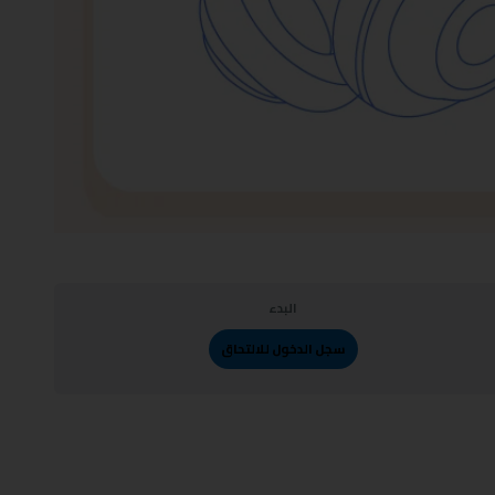
البدء
سجل الدخول للالتحاق